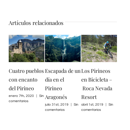
Artículos relacionados
Escapada de un
Los Pirineos
Actividades en
3 pla
día en el
en Bicicleta –
familia en
prim
Pirineo
Roca Nevada
Villanúa – Qué
en Vi
Aragonés
Resort
hacer y Dónde
marzo 2
Sin com
alojarse
julio 31st, 2019
|
Sin
abril 1st, 2019
|
Sin
comentarios
comentarios
septiembre 21st, 2018
|
Sin comentarios