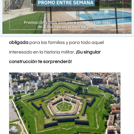
foso
. Una característica de esta Ciudadela
bastante curiosa es que hay
ciervos en su exterior
que se encuentran en libertad, lo que permite visitar
a la manada que vive en el foso. Es una
visita
obligada
para las familias y para todo aquel
interesado en la historia militar
. ¡Su singular
construcción te sorprenderá!