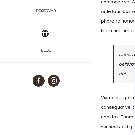
commodo vel. A
RESERVAR
ante faucibus v
pharetra, torto
ligula nec nequ
BLOG
Donec a
pellent
dui
Facebook
Instagram
Vivamus eget ar
consequat vel b
egestas. Etiam e
vestibulum dign