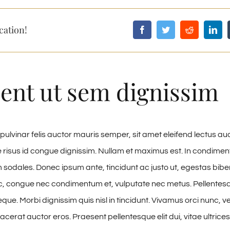
cation!
ent ut sem dignissim
pulvinar felis auctor mauris semper, sit amet eleifend lectus au
risus id congue dignissim. Nullam et maximus est. In condime
 sodales. Donec ipsum ante, tincidunt ac justo ut, egestas bibe
c, congue nec condimentum et, vulputate nec metus. Pellentes
eque. Morbi dignissim quis nisl in tincidunt. Vivamus orci nunc, v
lacerat auctor eros. Praesent pellentesque elit dui, vitae ultrices