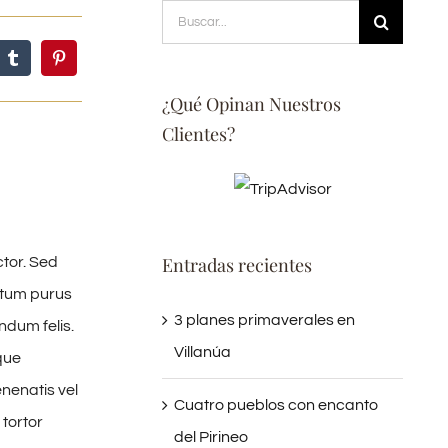
Buscar:
¿Qué Opinan Nuestros
Clientes?
Entradas recientes
ctor. Sed
ntum purus
3 planes primaverales en
ndum felis.
Villanúa
que
enenatis vel
Cuatro pueblos con encanto
 tortor
del Pirineo