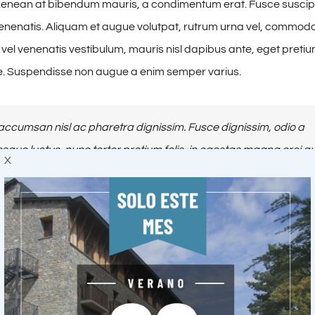
enean at bibendum mauris, a condimentum erat. Fusce suscipi
enenatis. Aliquam et augue volutpat, rutrum urna vel, commodo 
r vel venenatis vestibulum, mauris nisl dapibus ante, eget preti
e. Suspendisse non augue a enim semper varius.
ccumsan nisl ac pharetra dignissim. Fusce dignissim, odio a
esque luctus, nunc tortor pretium felis, in egestas magna orci qu
X
cu in leo ullamcorper venenatis ut non tellus. Quisque nisi mass
ibendum nec, convallis non libero. Fusce convallis lectus quis
lementum suscipit felis sed ornare. Pellentesque sit amet risus 
issim eu in ante. Praesent condimentum egestas aliquet. Susp