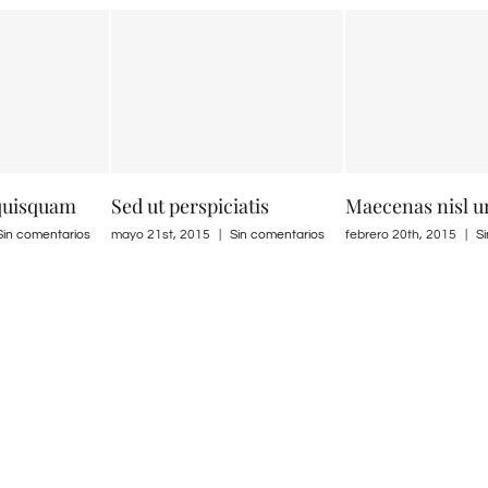
quisquam
Sed ut perspiciatis
Maecenas nisl u
Sin comentarios
mayo 21st, 2015
|
Sin comentarios
febrero 20th, 2015
|
S