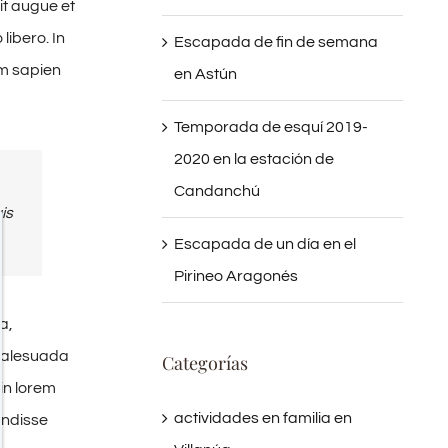
t augue et
libero. In
Escapada de fin de semana
um sapien
en Astún
Temporada de esquí 2019-
2020 en la estación de
Candanchú
is
Escapada de un día en el
Pirineo Aragonés
a,
 malesuada
Categorías
in lorem
actividades en familia en
endisse