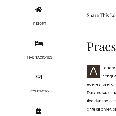
Saltar
al
Share This Lo
contenido
RESORT
Praes
HABITACIONES
A
liquam 
congue 
eget est pretium
CONTACTO
Duis metus nun
tincidunt odio n
ante sit amet, p