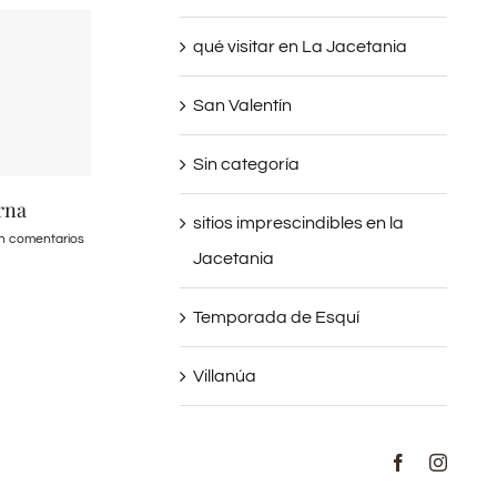
qué visitar en La Jacetania
San Valentín
Sin categoría
rna
Duis malesi vivera rius
sitios imprescindibles en la
in comentarios
febrero 20th, 2015
|
Sin comentarios
Jacetania
Temporada de Esquí
Villanúa
Facebook
Instag