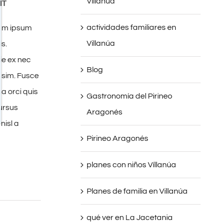
Villanúa
IT
actividades familiares en
tum ipsum
Villanúa
is.
ie ex nec
Blog
ssim. Fusce
a orci quis
Gastronomía del Pirineo
cursus
Aragonés
nisl a
Pirineo Aragonés
planes con niños Víllanúa
Planes de familia en Villanúa
qué ver en La Jacetania