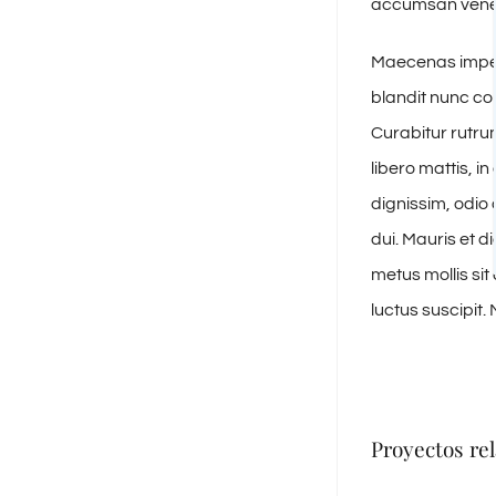
accumsan venena
Maecenas imperd
blandit nunc con
Curabitur rutru
libero mattis, 
dignissim, odio 
dui. Mauris et d
metus mollis sit
luctus suscipit. N
Proyectos re