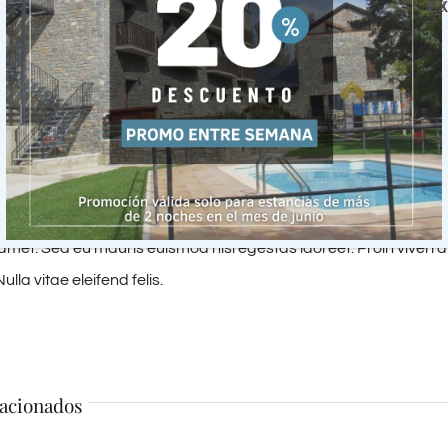
tis nibh id mattis.
EX
iet neque sit amet lorem fringilla pellentesque. Nam fermen
sectetur, sed porttitor lorem lobortis. Nullam vitae auctor maur
m placerat odio, in sodales mauris dictum scelerisque. In molest
in dignissim diam lacinia. Donec accumsan nisl ac pharetra digni
a pellentesque luctus, nunc tortor pretium felis, in egestas magn
ignissim metus, et pharetra lorem. Sed tincidunt feugiat est, id 
 amet. Sed eu mauris euismod nisi egestas laoreet. Proin viverra 
ulla vitae eleifend felis.
lacionados