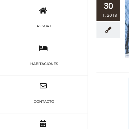
Saltar
30
al
11, 2019
contenido
RESORT
HABITACIONES
CONTACTO