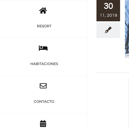
Saltar
30
al
11, 2019
contenido
RESORT
HABITACIONES
CONTACTO