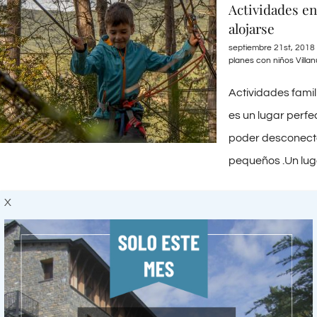
Actividades en
alojarse
septiembre 21st, 2018
planes con niños Vílla
Actividades famil
es un lugar perfe
poder desconectar
pequeños .Un luga
X