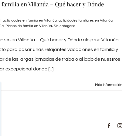
 familia en Villanúa – Qué hacer y Dónde
|
actividades en familia en Villanúa
,
actividades familiares en Villanúa
,
núa
,
Planes de familia en Villanúa
,
Sin categoría
iares en Villanúa – Qué hacer y Dónde alojarse Villanúa
cto para pasar unas relajantes vacaciones en familia y
 de las largas jornadas de trabajo al lado de nuestros
r excepcional donde [...]
Más información
Facebook
Instag