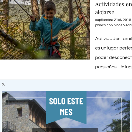
Actividades en
alojarse
septiembre 21st, 2018
planes con niños Vílla
Actividades famil
es un lugar perfe
poder desconectar
pequeños .Un luga
X