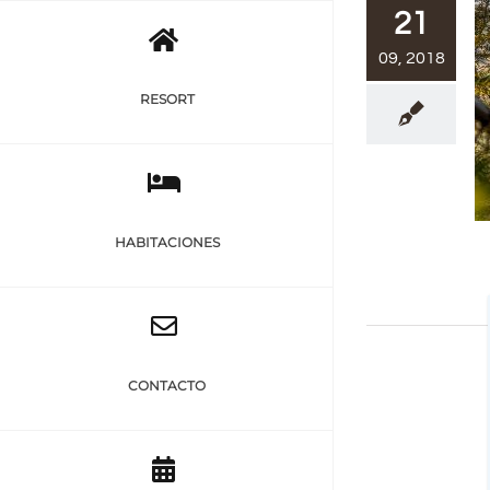
Saltar
21
al
09, 2018
contenido
RESORT
HABITACIONES
CONTACTO