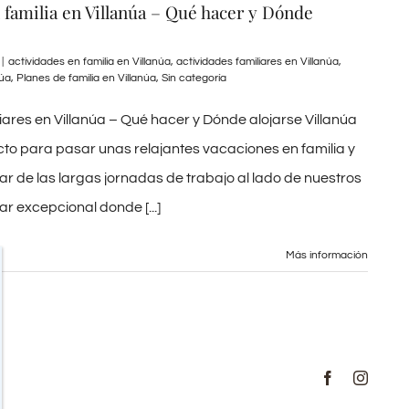
 familia en Villanúa – Qué hacer y Dónde
|
actividades en familia en Villanúa
,
actividades familiares en Villanúa
,
núa
,
Planes de familia en Villanúa
,
Sin categoría
iares en Villanúa – Qué hacer y Dónde alojarse Villanúa
cto para pasar unas relajantes vacaciones en familia y
 de las largas jornadas de trabajo al lado de nuestros
r excepcional donde [...]
Más información
Facebook
Instag